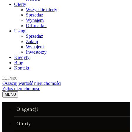
Oferty
Wszystkie oferty
Sprzedaż
Wynajem
Off-market
Usługi
Sprzedaż
Zakup
Wynajem
Inwestorzy
Kredyty
Blog
Kontakt
PL
|
EN
|
RU
Oszacuj wartość nieruchomości
Zgłoś nieruchomość
MENU
O agencji
Oferty