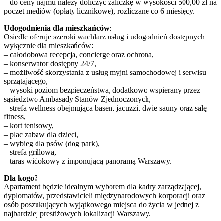
– do ceny najmu należy doliczyć zaliczkę w wysokości 500,00 zł na
poczet mediów (opłaty licznikowe), rozliczane co 6 miesięcy.
Udogodnienia dla mieszkańców
:
Osiedle oferuje szeroki wachlarz usług i udogodnień dostępnych
wyłącznie dla mieszkańców:
– całodobowa recepcja, concierge oraz ochrona,
– konserwator dostępny 24/7,
– możliwość skorzystania z usług myjni samochodowej i serwisu
sprzątającego,
– wysoki poziom bezpieczeństwa, dodatkowo wspierany przez
sąsiedztwo Ambasady Stanów Zjednoczonych,
– strefa wellness obejmująca basen, jacuzzi, dwie sauny oraz salę
fitness,
– kort tenisowy,
– plac zabaw dla dzieci,
– wybieg dla psów (dog park),
– strefa grillowa,
– taras widokowy z imponującą panoramą Warszawy.
Dla kogo?
Apartament będzie idealnym wyborem dla kadry zarządzającej,
dyplomatów, przedstawicieli międzynarodowych korporacji oraz
osób poszukujących wyjątkowego miejsca do życia w jednej z
najbardziej prestiżowych lokalizacji Warszawy.