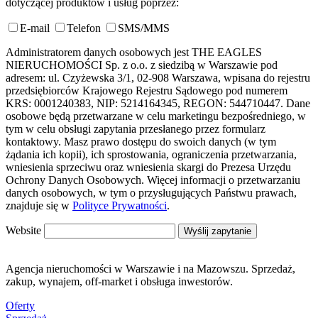
dotyczącej produktów i usług poprzez:
E-mail
Telefon
SMS/MMS
Administratorem danych osobowych jest THE EAGLES
NIERUCHOMOŚCI Sp. z o.o. z siedzibą w Warszawie pod
adresem: ul. Czyżewska 3/1, 02-908 Warszawa, wpisana do rejestru
przedsiębiorców Krajowego Rejestru Sądowego pod numerem
KRS: 0001240383, NIP: 5214164345, REGON: 544710447. Dane
osobowe będą przetwarzane w celu marketingu bezpośredniego, w
tym w celu obsługi zapytania przesłanego przez formularz
kontaktowy. Masz prawo dostępu do swoich danych (w tym
żądania ich kopii), ich sprostowania, ograniczenia przetwarzania,
wniesienia sprzeciwu oraz wniesienia skargi do Prezesa Urzędu
Ochrony Danych Osobowych. Więcej informacji o przetwarzaniu
danych osobowych, w tym o przysługujących Państwu prawach,
znajduje się w
Polityce Prywatności
.
Website
Wyślij zapytanie
Agencja nieruchomości w Warszawie i na Mazowszu. Sprzedaż,
zakup, wynajem, off-market i obsługa inwestorów.
Oferty