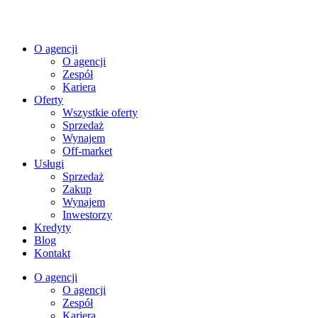
O agencji
O agencji
Zespół
Kariera
Oferty
Wszystkie oferty
Sprzedaż
Wynajem
Off-market
Usługi
Sprzedaż
Zakup
Wynajem
Inwestorzy
Kredyty
Blog
Kontakt
O agencji
O agencji
Zespół
Kariera