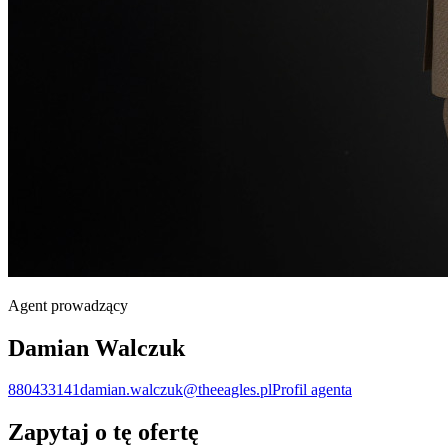
Agent prowadzący
Damian Walczuk
880433141
damian.walczuk@theeagles.pl
Profil agenta
Zapytaj o tę ofertę