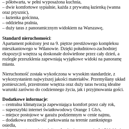
– półotwarta, w pełni wyposażona kuchnia,
– dwie komfortowe sypialnie, każda z prywatną łazienką (wanna
oraz prysznic),
– łazienka gościnna,
– oddzielna pralnia,
– duży taras z panoramicznym widokiem na Warszawę,
Standard nieruchomości
:
Apartament położony jest na 9. piętrze prestiżowego kompleksu
mieszkaniowego w Wilanowie. Dzięki południowo-zachodniej
ekspozycji wnętrza są doskonale doświetlone przez cały dzień, a
rozległe przeszklenia zapewniają wyjątkowe widoki na panoramę
miasta.
Nieruchomość została wykończona w wysokim standardzie, z
wykorzystaniem najwyższej jakości materiałów. Przemyślany układ
pomieszczeń, przestronne wnętrza oraz duży taras tworzą idealne
warunki zarówno do codziennego życia, jak i przyjmowania gości.
Dodatkowe informacje
:
– centralna klimatyzacja zapewniająca komfort przez cały rok,
– superszybki internet światłowodowy Orange 1 Gb/s,
– miejsce postojowe w garażu podziemnym w cenie najmu,
– dodatkowa możliwość parkowania na terenie zamkniętego
osiedla,