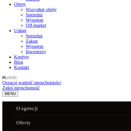
Oferty
Wszystkie oferty
Sprzedaż
Wynajem
Off-market
Usługi
Sprzedaż
Zakup
Wynajem
Inwestorzy
Kredyty
Blog
Kontakt
PL
|
EN
|
RU
Oszacuj wartość nieruchomości
Zgłoś nieruchomość
MENU
O agencji
Oferty