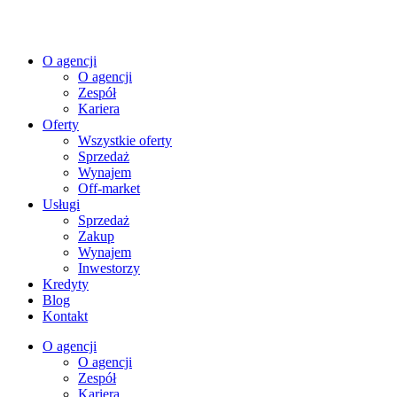
O agencji
O agencji
Zespół
Kariera
Oferty
Wszystkie oferty
Sprzedaż
Wynajem
Off-market
Usługi
Sprzedaż
Zakup
Wynajem
Inwestorzy
Kredyty
Blog
Kontakt
O agencji
O agencji
Zespół
Kariera