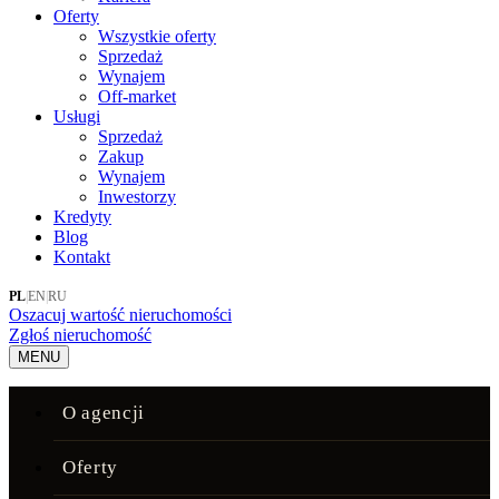
Oferty
Wszystkie oferty
Sprzedaż
Wynajem
Off-market
Usługi
Sprzedaż
Zakup
Wynajem
Inwestorzy
Kredyty
Blog
Kontakt
PL
|
EN
|
RU
Oszacuj wartość nieruchomości
Zgłoś nieruchomość
MENU
O agencji
Oferty