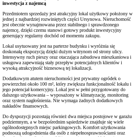
inwestycja z najemcą
Przedmiotem sprzedaży jest atrakcyjny lokal użytkowy położony w
jednej z najbardziej rozwiniętych części Ursynowa. Nieruchomość
jest obecnie wynajmowana przez stabilnego i sprawdzonego
najemcę, dzięki czemu stanowi gotowy produkt inwestycyjny
generujący regularny dochód od momentu zakupu.
Lokal usytuowany jest na parterze budynku i wyróżnia się
doskonałą ekspozycją dzięki dużym witrynom od strony ulicy.
Intensywny ruch pieszy oraz otaczająca zabudowa mieszkaniowa i
usługowa zapewniają stały przepływ potencjalnych klientów i
wysoką atrakcyjność biznesową tej lokalizacji.
Dodatkowym atutem nieruchomości jest prywatny ogródek o
powierzchni około 100 m², który zwiększa funkcjonalność lokalu i
jego potencjał komercyjny. Lokal jest w pełni przygotowany do
dalszego użytkowania – wyposażony w klimatyzację, monitoring
oraz system nagłośnienia. Nie wymaga żadnych dodatkowych
nakładów finansowych.
Do dyspozycji pozostają również dwa miejsca postojowe w garażu
podziemnym, a w bezpośrednim sąsiedztwie znajduje się wiele
ogólnodostępnych miejsc parkingowych. Komfort użytkowania
podnoszą udogodnienia dla osób z niepełnosprawnościami oraz