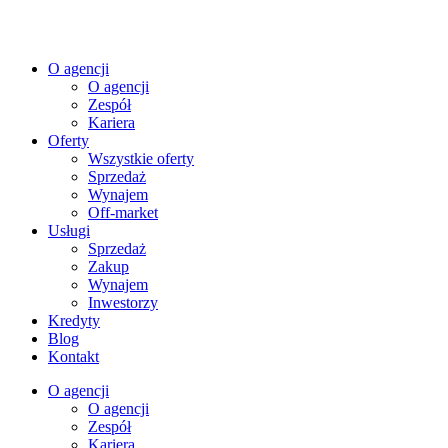
O agencji
O agencji
Zespół
Kariera
Oferty
Wszystkie oferty
Sprzedaż
Wynajem
Off-market
Usługi
Sprzedaż
Zakup
Wynajem
Inwestorzy
Kredyty
Blog
Kontakt
O agencji
O agencji
Zespół
Kariera