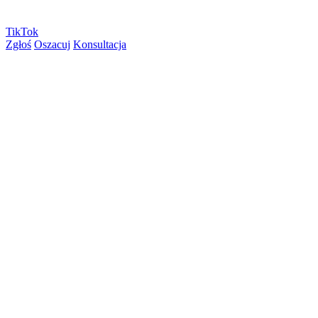
TikTok
Zgłoś
Oszacuj
Konsultacja