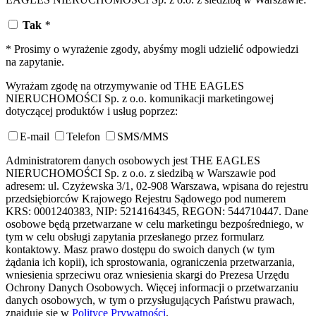
Tak
*
* Prosimy o wyrażenie zgody, abyśmy mogli udzielić odpowiedzi
na zapytanie.
Wyrażam zgodę na otrzymywanie od THE EAGLES
NIERUCHOMOŚCI Sp. z o.o. komunikacji marketingowej
dotyczącej produktów i usług poprzez:
E-mail
Telefon
SMS/MMS
Administratorem danych osobowych jest THE EAGLES
NIERUCHOMOŚCI Sp. z o.o. z siedzibą w Warszawie pod
adresem: ul. Czyżewska 3/1, 02-908 Warszawa, wpisana do rejestru
przedsiębiorców Krajowego Rejestru Sądowego pod numerem
KRS: 0001240383, NIP: 5214164345, REGON: 544710447. Dane
osobowe będą przetwarzane w celu marketingu bezpośredniego, w
tym w celu obsługi zapytania przesłanego przez formularz
kontaktowy. Masz prawo dostępu do swoich danych (w tym
żądania ich kopii), ich sprostowania, ograniczenia przetwarzania,
wniesienia sprzeciwu oraz wniesienia skargi do Prezesa Urzędu
Ochrony Danych Osobowych. Więcej informacji o przetwarzaniu
danych osobowych, w tym o przysługujących Państwu prawach,
znajduje się w
Polityce Prywatności
.