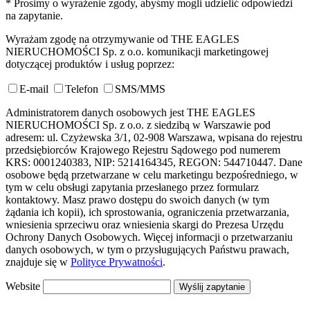
* Prosimy o wyrażenie zgody, abyśmy mogli udzielić odpowiedzi
na zapytanie.
Wyrażam zgodę na otrzymywanie od THE EAGLES
NIERUCHOMOŚCI Sp. z o.o. komunikacji marketingowej
dotyczącej produktów i usług poprzez:
E-mail
Telefon
SMS/MMS
Administratorem danych osobowych jest THE EAGLES
NIERUCHOMOŚCI Sp. z o.o. z siedzibą w Warszawie pod
adresem: ul. Czyżewska 3/1, 02-908 Warszawa, wpisana do rejestru
przedsiębiorców Krajowego Rejestru Sądowego pod numerem
KRS: 0001240383, NIP: 5214164345, REGON: 544710447. Dane
osobowe będą przetwarzane w celu marketingu bezpośredniego, w
tym w celu obsługi zapytania przesłanego przez formularz
kontaktowy. Masz prawo dostępu do swoich danych (w tym
żądania ich kopii), ich sprostowania, ograniczenia przetwarzania,
wniesienia sprzeciwu oraz wniesienia skargi do Prezesa Urzędu
Ochrony Danych Osobowych. Więcej informacji o przetwarzaniu
danych osobowych, w tym o przysługujących Państwu prawach,
znajduje się w
Polityce Prywatności
.
Website
Wyślij zapytanie