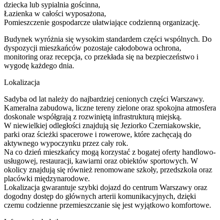
dziecka lub sypialnia gościnna,
Łazienka w całości wyposażona,
Pomieszczenie gospodarcze ułatwiające codzienną organizację.
Budynek wyróżnia się wysokim standardem części wspólnych. Do
dyspozycji mieszkańców pozostaje całodobowa ochrona,
monitoring oraz recepcja, co przekłada się na bezpieczeństwo i
wygodę każdego dnia.
Lokalizacja
Sadyba od lat należy do najbardziej cenionych części Warszawy.
Kameralna zabudowa, liczne tereny zielone oraz spokojna atmosfera
doskonale współgrają z rozwiniętą infrastrukturą miejską.
W niewielkiej odległości znajdują się Jeziorko Czerniakowskie,
parki oraz ścieżki spacerowe i rowerowe, które zachęcają do
aktywnego wypoczynku przez cały rok.
Na co dzień mieszkańcy mogą korzystać z bogatej oferty handlowo-
usługowej, restauracji, kawiarni oraz obiektów sportowych. W
okolicy znajdują się również renomowane szkoły, przedszkola oraz
placówki międzynarodowe.
Lokalizacja gwarantuje szybki dojazd do centrum Warszawy oraz
dogodny dostęp do głównych arterii komunikacyjnych, dzięki
czemu codzienne przemieszczanie się jest wyjątkowo komfortowe.