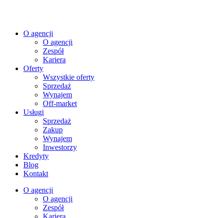
O agencji
O agencji
Zespół
Kariera
Oferty
Wszystkie oferty
Sprzedaż
Wynajem
Off-market
Usługi
Sprzedaż
Zakup
Wynajem
Inwestorzy
Kredyty
Blog
Kontakt
O agencji
O agencji
Zespół
Kariera