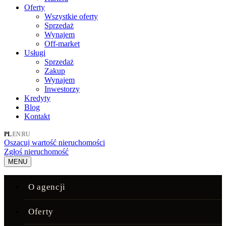
Oferty
Wszystkie oferty
Sprzedaż
Wynajem
Off-market
Usługi
Sprzedaż
Zakup
Wynajem
Inwestorzy
Kredyty
Blog
Kontakt
PL
|
EN
|
RU
Oszacuj wartość nieruchomości
Zgłoś nieruchomość
MENU
O agencji
Oferty